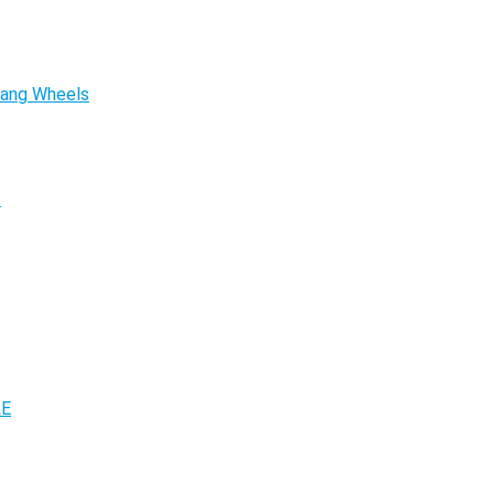
tang Wheels
.
LE