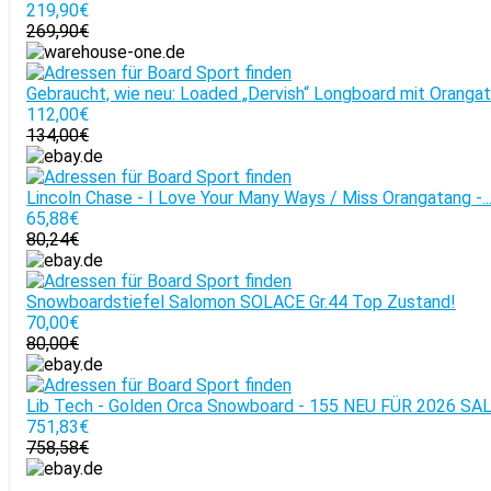
219,90€
269,90€
Gebraucht, wie neu: Loaded „Dervish“ Longboard mit Oranga
112,00€
134,00€
Lincoln Chase - I Love Your Many Ways / Miss Orangatang -..
65,88€
80,24€
Snowboardstiefel Salomon SOLACE Gr.44 Top Zustand!
70,00€
80,00€
Lib Tech - Golden Orca Snowboard - 155 NEU FÜR 2026 SA
751,83€
758,58€