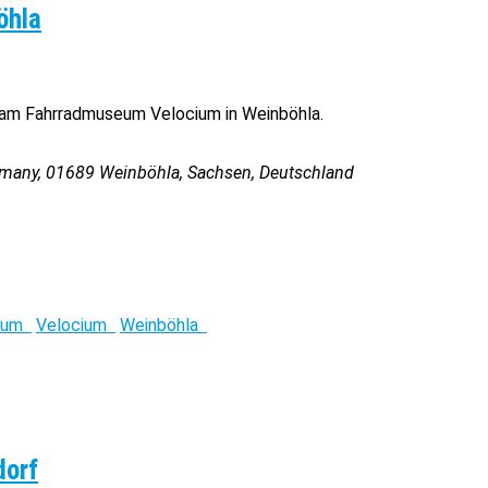
öhla
 am Fahrradmuseum Velocium in Weinböhla.
rmany
,
01689
Weinböhla, Sachsen, Deutschland
seum
Velocium
Weinböhla
dorf