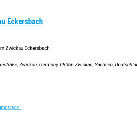
au Eckersbach
im Zwickau Eckersbach.
kestraße, Zwickau, Germany
,
08066
Zwickau, Sachsen, Deutschla
umptrack