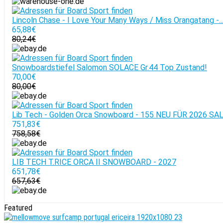
Lincoln Chase - I Love Your Many Ways / Miss Orangatang -..
65,88€
80,24€
Snowboardstiefel Salomon SOLACE Gr.44 Top Zustand!
70,00€
80,00€
Lib Tech - Golden Orca Snowboard - 155 NEU FÜR 2026 SA
751,83€
758,58€
LIB TECH T.RICE ORCA II SNOWBOARD - 2027
651,78€
657,63€
Featured