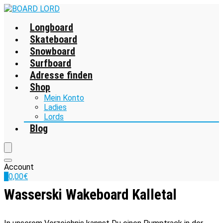
Longboard
Skateboard
Snowboard
Surfboard
Adresse finden
Shop
Mein Konto
Ladies
Lords
Blog
Account
0
0,00
€
Wasserski Wakeboard Kalletal