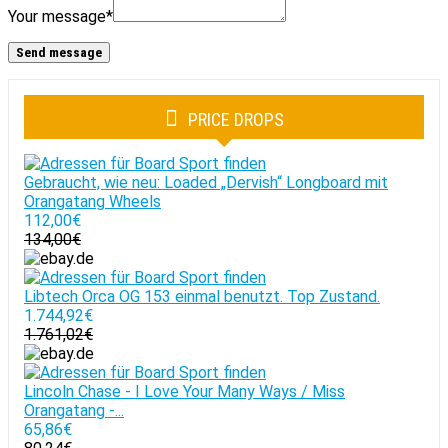
Your message
*
PRICE DROPS
Gebraucht, wie neu: Loaded „Dervish“ Longboard mit
Orangatang Wheels
112,00€
134,00€
Libtech Orca OG 153 einmal benutzt. Top Zustand.
1.744,92€
1.761,02€
Lincoln Chase - I Love Your Many Ways / Miss
Orangatang -...
65,86€