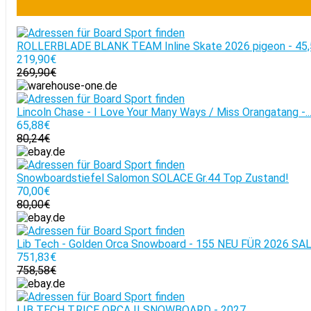
ROLLERBLADE BLANK TEAM Inline Skate 2026 pigeon - 45,
219,90€
269,90€
Lincoln Chase - I Love Your Many Ways / Miss Orangatang -..
65,88€
80,24€
Snowboardstiefel Salomon SOLACE Gr.44 Top Zustand!
70,00€
80,00€
Lib Tech - Golden Orca Snowboard - 155 NEU FÜR 2026 SA
751,83€
758,58€
LIB TECH T.RICE ORCA II SNOWBOARD - 2027