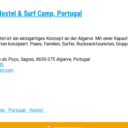
Hostel & Surf Camp, Portugal
l ist ein einzigartiges Konzept an der Algarve. Mit einer Kapaz
ten konzipiert: Paare, Familien, Surfer, Rucksacktouristen, Grup
o do Poço, Sagres
,
8650-375
Algarve, Portugal
45
ay.com
amp
Portugal
Hostel