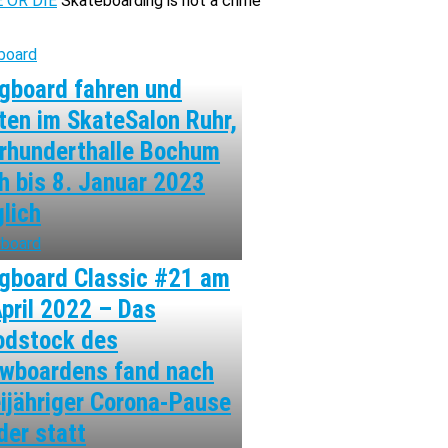
 OR DIE
Skateboarding is not a crime
board
gboard fahren und
ten im SkateSalon Ruhr,
rhunderthalle Bochum
h bis 8. Januar 2023
lich
board
gboard Classic #21 am
April 2022 – Das
dstock des
wboardens fand nach
ijähriger Corona-Pause
der statt