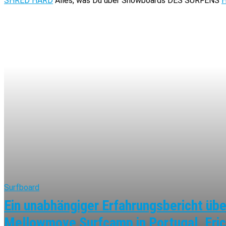
SHRED HARD
Alles, was Du über Snowboards
DES SURFENS
Surfboard
Ein unabhängiger Erfahrungsbericht übe
Mellowmove Surfcamp in Portugal, Eric