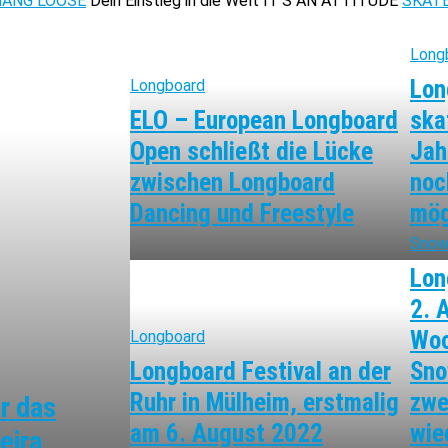
HANG LOOSE
Dein Einstieg in die Welt
IT'S AN ATTITUDE
SKATE
Long
Lon
Longboard
ELO – European Longboard
ska
Open schließt die Lücke
Jah
zwischen Longboard
noc
Dancing und Freestyle
mög
Snow
Lon
2. 
Woo
Longboard
Longboard Festival an der
Sno
Ruhr in Mülheim, erstmalig
zwe
r das
am 6. August 2022
wie
eira