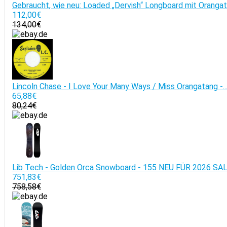
Gebraucht, wie neu: Loaded „Dervish“ Longboard mit Oranga
112,00€
134,00€
Lincoln Chase - I Love Your Many Ways / Miss Orangatang -..
65,88€
80,24€
Lib Tech - Golden Orca Snowboard - 155 NEU FÜR 2026 SA
751,83€
758,58€