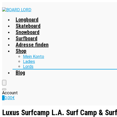
Longboard
Skateboard
Snowboard
Surfboard
Adresse finden
Shop
Mein Konto
Ladies
Lords
Blog
Account
0
0,00
€
Luxus Surfcamp L.A. Surf Camp & Surf