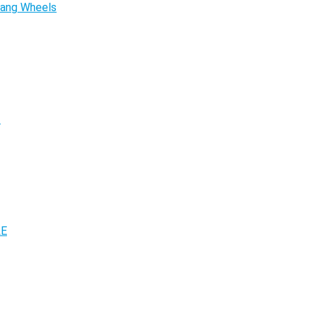
tang Wheels
.
LE