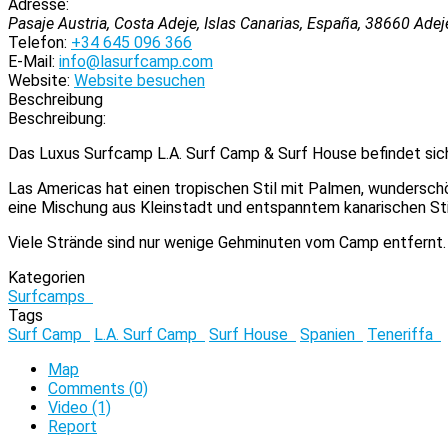
Adresse:
Pasaje Austria, Costa Adeje, Islas Canarias, España
,
38660
Adej
Telefon:
+34 645 096 366
E-Mail:
info@lasurfcamp.com
Website:
Website besuchen
Beschreibung
Beschreibung:
Das Luxus Surfcamp L.A. Surf Camp & Surf House befindet sich i
Las Americas hat einen tropischen Stil mit Palmen, wundersc
eine Mischung aus Kleinstadt und entspanntem kanarischen Sti
Viele Strände sind nur wenige Gehminuten vom Camp entfernt.
Kategorien
Surfcamps
Tags
Surf Camp
L.A. Surf Camp
Surf House
Spanien
Teneriffa
Map
Comments (0)
Video (1)
Report