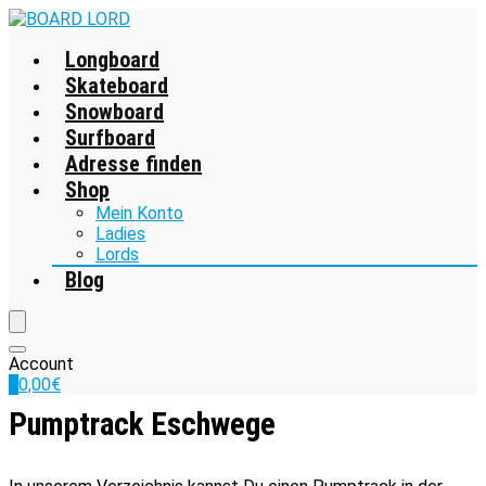
Longboard
Skateboard
Snowboard
Surfboard
Adresse finden
Shop
Mein Konto
Ladies
Lords
Blog
Account
0
0,00
€
Pumptrack Eschwege