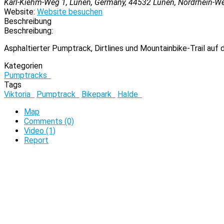
Karl-Kiehm-Weg 1, Lünen, Germany
,
44532
Lünen, Nordrhein-We
Website:
Website besuchen
Beschreibung
Beschreibung:
Asphaltierter Pumptrack, Dirtlines und Mountainbike-Trail auf d
Kategorien
Pumptracks
Tags
Viktoria
Pumptrack
Bikepark
Halde
Map
Comments (0)
Video (1)
Report