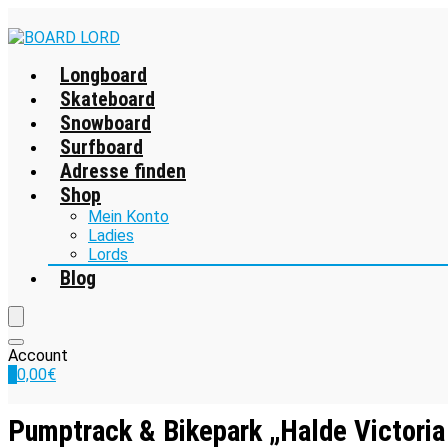
Longboard
Skateboard
Snowboard
Surfboard
Adresse finden
Shop
Mein Konto
Ladies
Lords
Blog
Account
0
0,00
€
Pumptrack & Bikepark „Halde Victoria