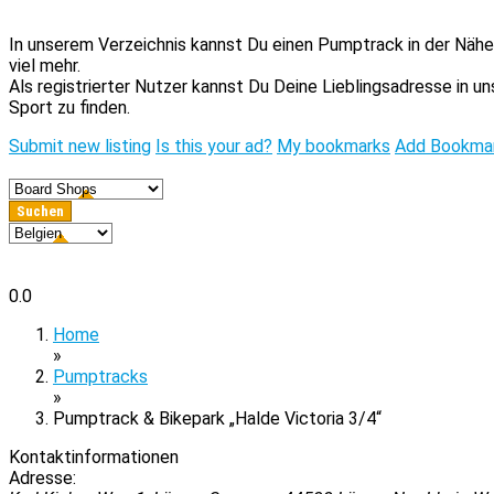
In unserem Verzeichnis kannst Du einen Pumptrack in der Nähe 
viel mehr.
Als registrierter Nutzer kannst Du Deine Lieblingsadresse in 
Sport zu finden.
Submit new listing
Is this your ad?
My bookmarks
Add Bookma
0.0
Home
»
Pumptracks
»
Pumptrack & Bikepark „Halde Victoria 3/4“
Kontaktinformationen
Adresse: