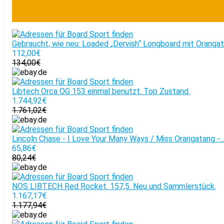
Gebraucht, wie neu: Loaded „Dervish“ Longboard mit Oranga
112,00€
134,00€
Libtech Orca OG 153 einmal benutzt. Top Zustand.
1.744,92€
1.761,02€
Lincoln Chase - I Love Your Many Ways / Miss Orangatang -..
65,86€
80,24€
NOS LIBTECH Red Rocket. 157,5. Neu und Sammlerstück.
1.167,17€
1.177,94€