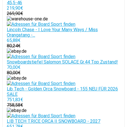
45,5-46
219,90€
269,90€
Lincoln Chase - I Love Your Many Ways / Miss
Orangatang -...
65,88€
80,24€
Snowboardstiefel Salomon SOLACE Gr.44 Top Zustand!
70,00€
80,00€
Lib Tech - Golden Orca Snowboard - 155 NEU FÜR 2026
SALE
751,83€
758,58€
LIB TECH T.RICE ORCA II SNOWBOARD - 2027
651,78€