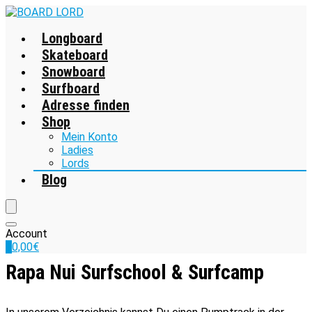
Longboard
Skateboard
Snowboard
Surfboard
Adresse finden
Shop
Mein Konto
Ladies
Lords
Blog
Account
0
0,00
€
Rapa Nui Surfschool & Surfcamp