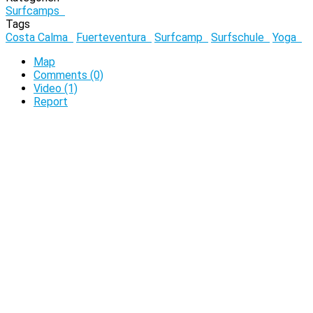
Surfcamps
Tags
Costa Calma
Fuerteventura
Surfcamp
Surfschule
Yoga
Map
Comments (0)
Video (1)
Report