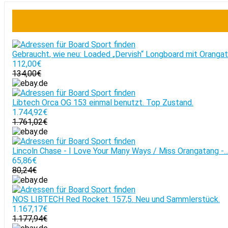
Gebraucht, wie neu: Loaded „Dervish“ Longboard mit Oranga
112,00€
134,00€
Libtech Orca OG 153 einmal benutzt. Top Zustand.
1.744,92€
1.761,02€
Lincoln Chase - I Love Your Many Ways / Miss Orangatang -..
65,86€
80,24€
NOS LIBTECH Red Rocket. 157,5. Neu und Sammlerstück.
1.167,17€
1.177,94€