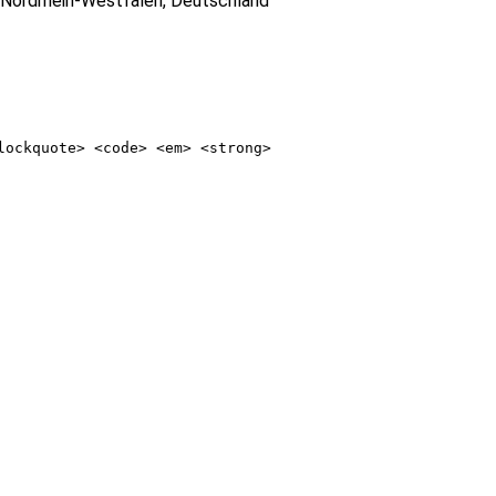
 Nordrhein-Westfalen, Deutschland
lockquote> <code> <em> <strong>