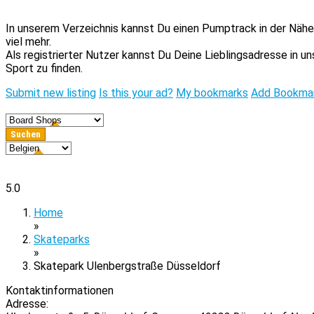
In unserem Verzeichnis kannst Du einen Pumptrack in der Nähe 
viel mehr.
Als registrierter Nutzer kannst Du Deine Lieblingsadresse in 
Sport zu finden.
Submit new listing
Is this your ad?
My bookmarks
Add Bookma
5.0
Home
»
Skateparks
»
Skatepark Ulenbergstraße Düsseldorf
Kontaktinformationen
Adresse: