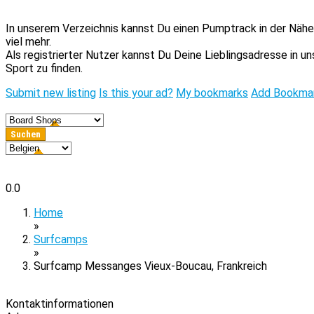
In unserem Verzeichnis kannst Du einen Pumptrack in der Nähe 
viel mehr.
Als registrierter Nutzer kannst Du Deine Lieblingsadresse in 
Sport zu finden.
Submit new listing
Is this your ad?
My bookmarks
Add Bookma
0.0
Home
»
Surfcamps
»
Surfcamp Messanges Vieux-Boucau, Frankreich
Kontaktinformationen