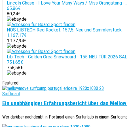
Lincoln Chase - I Love Your Many Ways / Miss Orangatang -..
65,86€
80,24€
NOS LIBTECH Red Rocket. 157,5. Neu und Sammlerstück.
1.167,17€
1.177,94€
Lib Tech - Golden Orca Snowboard - 155 NEU FÜR 2026 SA
751,65€
758,58€
Featured
Surfboard
Ein unabhängiger Erfahrungsbericht über das Mellow
Wer darüber nachdenkt in Portugal einen Surfurlaub in einem Surfcamp z