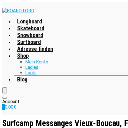
Longboard
Skateboard
Snowboard
Surfboard
Adresse finden
Shop
Mein Konto
Ladies
Lords
Blog
Account
0
0,00
€
Surfcamp Messanges Vieux-Boucau, F