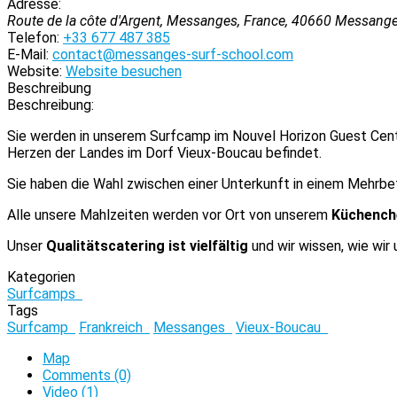
Adresse:
Route de la côte d'Argent, Messanges, France
,
40660
Messanges
Telefon:
+33 677 487 385
E-Mail:
contact@messanges-surf-school.com
Website:
Website besuchen
Beschreibung
Beschreibung:
Sie werden in unserem Surfcamp im Nouvel Horizon Guest Cent
Herzen der Landes im Dorf Vieux-Boucau befindet.
Sie haben die Wahl zwischen einer Unterkunft in einem Mehrbe
Alle unsere Mahlzeiten werden vor Ort von unserem
Küchench
Unser
Qualitätscatering ist vielfältig
und wir wissen, wie wir
Kategorien
Surfcamps
Tags
Surfcamp
Frankreich
Messanges
Vieux-Boucau
Map
Comments (0)
Video (1)