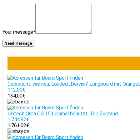
Your message
*
Gebraucht, wie neu: Loaded „Dervish“ Longboard mit Oranga
112,00€
134,00€
Libtech Orca OG 153 einmal benutzt. Top Zustand.
1.744,92€
1.761,02€