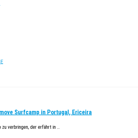
.
LE
move Surfcamp in Portugal, Ericeira
u verbringen, der erfährt in ...