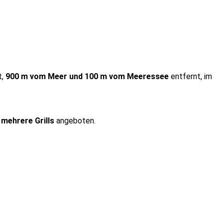
t,
900 m vom Meer und 100 m vom Meeressee
entfernt, im
r
mehrere Grills
angeboten.