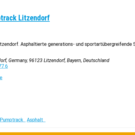
track Litzendorf
tzendorf. Asphaltierte generations- und sportartübergreifende 
dorf, Germany
,
96123
Litzendorf, Bayern, Deutschland
77 6
de
Pumptrack
Asphalt