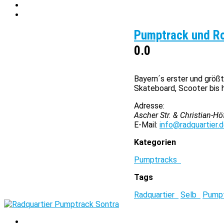
Pumptrack und Ro
0.0
Bayern´s erster und größ
Skateboard, Scooter bis hi
Adresse:
Ascher Str. & Christian-Hö
E-Mail:
info@radquartier.
Kategorien
Pumptracks
Tags
Radquartier
Selb
Pump