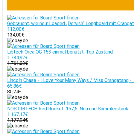
Gebraucht, wie neu: Loaded „Dervish“ Longboard mit Oranga
112,00€
134,00€
Libtech Orca OG 153 einmal benutzt. Top Zustand.
1.744,92€
1.761,02€
Lincoln Chase - I Love Your Many Ways / Miss Orangatang -..
65,86€
80,24€
NOS LIBTECH Red Rocket. 157,5. Neu und Sammlerstück.
1.167,17€
1.177,94€