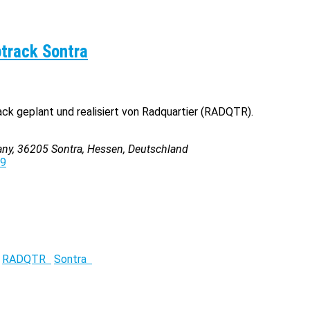
track Sontra
k geplant und realisiert von Radquartier (RADQTR).
any
,
36205
Sontra, Hessen, Deutschland
19
RADQTR
Sontra