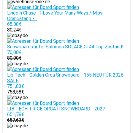
Lincoln Chase - I Love Your Many Ways / Miss
Orangatang -...
65,88€
80,24€
Snowboardstiefel Salomon SOLACE Gr.44 Top Zustand!
70,00€
80,00€
Lib Tech - Golden Orca Snowboard - 155 NEU FÜR 2026
SALE
751,83€
758,58€
LIB TECH T.RICE ORCA II SNOWBOARD - 2027
651,78€
657,63€