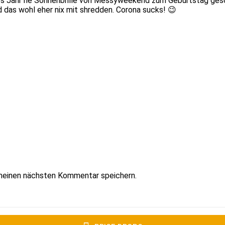
tes Jahr ne Sonnenbrille von Messyweekend zum Geburtstag gesch
rd das wohl eher nix mit shredden. Corona sucks! 😉
meinen nächsten Kommentar speichern.