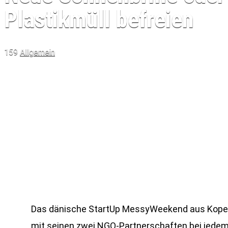
Plastikmüll befreien
159
Allgemein
Das dänische StartUp MessyWeekend aus Kopenha
mit seinen zwei NGO-Partnerschaften bei jedem 