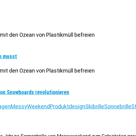
en musst
von Snowboards revolutionieren
agen
MessyWeekend
Produktdesign
Skibrille
Sonnebrille
S