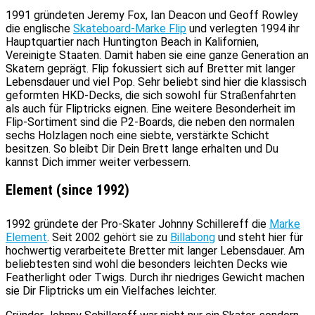
1991 gründeten Jeremy Fox, Ian Deacon und Geoff Rowley
die englische
Skateboard-Marke Flip
und verlegten 1994 ihr
Hauptquartier nach Huntington Beach in Kalifornien,
Vereinigte Staaten. Damit haben sie eine ganze Generation an
Skatern geprägt. Flip fokussiert sich auf Bretter mit langer
Lebensdauer und viel Pop. Sehr beliebt sind hier die klassisch
geformten HKD-Decks, die sich sowohl für Straßenfahrten
als auch für Fliptricks eignen. Eine weitere Besonderheit im
Flip-Sortiment sind die P2-Boards, die neben den normalen
sechs Holzlagen noch eine siebte, verstärkte Schicht
besitzen. So bleibt Dir Dein Brett lange erhalten und Du
kannst Dich immer weiter verbessern.
Element (since 1992)
1992 gründete der Pro-Skater Johnny Schillereff die
Marke
Element
. Seit 2002 gehört sie zu
Billabong
und steht hier für
hochwertig verarbeitete Bretter mit langer Lebensdauer. Am
beliebtesten sind wohl die besonders leichten Decks wie
Featherlight oder Twigs. Durch ihr niedriges Gewicht machen
sie Dir Fliptricks um ein Vielfaches leichter.