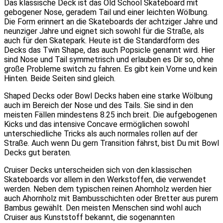
Das klassische Deck ist das Old School Skateboard mit
gebogener Nose, geradem Tail und einer leichten Wölbung.
Die Form erinnert an die Skateboards der achtziger Jahre und
neunziger Jahre und eignet sich sowohl für die Straße, als
auch für den Skatepark. Heute ist die Standardform des
Decks das Twin Shape, das auch Popsicle genannt wird. Hier
sind Nose und Tail symmetrisch und erlauben es Dir so, ohne
große Probleme switch zu fahren. Es gibt kein Vorne und kein
Hinten. Beide Seiten sind gleich.
Shaped Decks oder Bowl Decks haben eine starke Wölbung
auch im Bereich der Nose und des Tails. Sie sind in den
meisten Fällen mindestens 8.25 inch breit. Die aufgebogenen
Kicks und das intensive Concave ermöglichen sowohl
unterschiedliche Tricks als auch normales rollen auf der
Straße. Auch wenn Du gern Transition fährst, bist Du mit Bowl
Decks gut beraten.
Cruiser Decks unterscheiden sich von den klassischen
Skateboards vor allem in den Werkstoffen, die verwendet
werden. Neben dem typischen reinen Ahornholz werden hier
auch Ahornholz mit Bambusschichten oder Bretter aus purem
Bambus gewählt. Den meisten Menschen sind wohl auch
Cruiser aus Kunststoff bekannt, die sogenannten