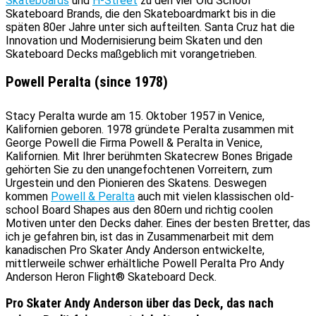
Skateboards
und
H-Street
zu den vier Old School
Skateboard Brands, die den Skateboardmarkt bis in die
späten 80er Jahre unter sich aufteilten. Santa Cruz hat die
Innovation und Modernisierung beim Skaten und den
Skateboard Decks maßgeblich mit vorangetrieben.
Powell Peralta (since 1978)
Stacy Peralta wurde am 15. Oktober 1957 in Venice,
Kalifornien geboren. 1978 gründete Peralta zusammen mit
George Powell die Firma Powell & Peralta in Venice,
Kalifornien. Mit Ihrer berühmten Skatecrew Bones Brigade
gehörten Sie zu den unangefochtenen Vorreitern, zum
Urgestein und den Pionieren des Skatens. Deswegen
kommen
Powell & Peralta
auch mit vielen klassischen old-
school Board Shapes aus den 80ern und richtig coolen
Motiven unter den Decks daher. Eines der besten Bretter, das
ich je gefahren bin, ist das in Zusammenarbeit mit dem
kanadischen Pro Skater Andy Anderson entwickelte,
mittlerweile schwer erhältliche Powell Peralta Pro Andy
Anderson Heron Flight® Skateboard Deck.
Pro Skater Andy Anderson über das Deck, das nach