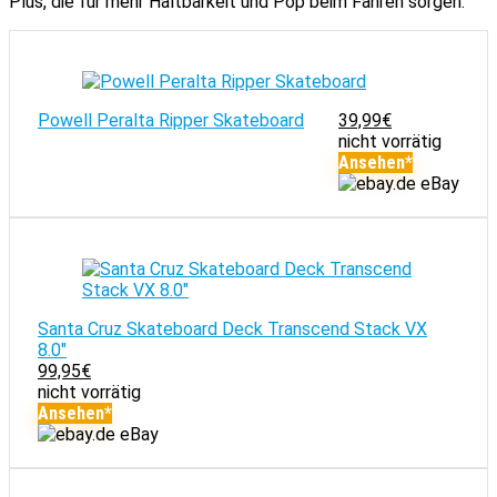
Plus, die für mehr Haltbarkeit und Pop beim Fahren sorgen.
Powell Peralta Ripper Skateboard
39,99
€
nicht vorrätig
Ansehen*
eBay
Santa Cruz Skateboard Deck Transcend Stack VX
8.0"
99,95
€
nicht vorrätig
Ansehen*
eBay