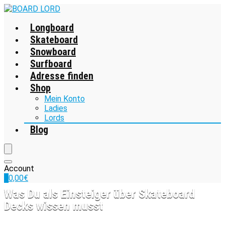
Longboard
Skateboard
Snowboard
Surfboard
Adresse finden
Shop
Mein Konto
Ladies
Lords
Blog
Account
0
0,00
€
Was Du als Einsteiger über Skateboard
Decks wissen musst