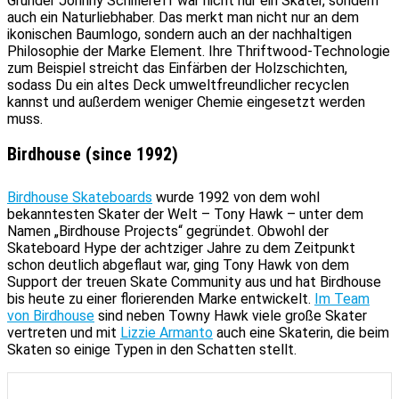
Gründer Johnny Schillereff war nicht nur ein Skater, sondern
auch ein Naturliebhaber. Das merkt man nicht nur an dem
ikonischen Baumlogo, sondern auch an der nachhaltigen
Philosophie der Marke Element. Ihre Thriftwood-Technologie
zum Beispiel streicht das Einfärben der Holzschichten,
sodass Du ein altes Deck umweltfreundlicher recyclen
kannst und außerdem weniger Chemie eingesetzt werden
muss.
Birdhouse (since 1992)
Birdhouse Skateboards
wurde 1992 von dem wohl
bekanntesten Skater der Welt – Tony Hawk – unter dem
Namen „Birdhouse Projects“ gegründet. Obwohl der
Skateboard Hype der achtziger Jahre zu dem Zeitpunkt
schon deutlich abgeflaut war, ging Tony Hawk von dem
Support der treuen Skate Community aus und hat Birdhouse
bis heute zu einer florierenden Marke entwickelt.
Im Team
von Birdhouse
sind neben Towny Hawk viele große Skater
vertreten und mit
Lizzie Armanto
auch eine Skaterin, die beim
Skaten so einige Typen in den Schatten stellt.