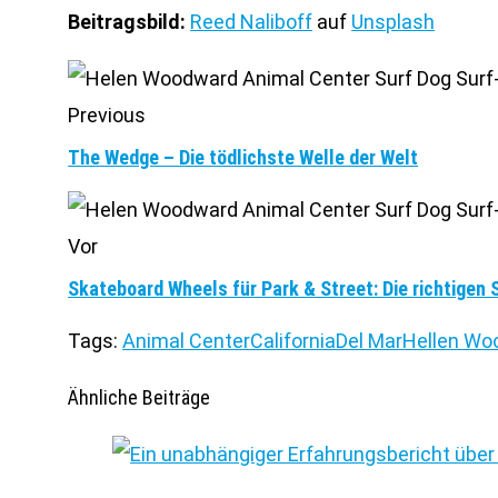
Beitragsbild:
Reed Naliboff
auf
Unsplash
Previous
The Wedge – Die tödlichste Welle der Welt
Vor
Skateboard Wheels für Park & Street: Die richtigen 
Tags:
Animal Center
California
Del Mar
Hellen Wo
Ähnliche Beiträge