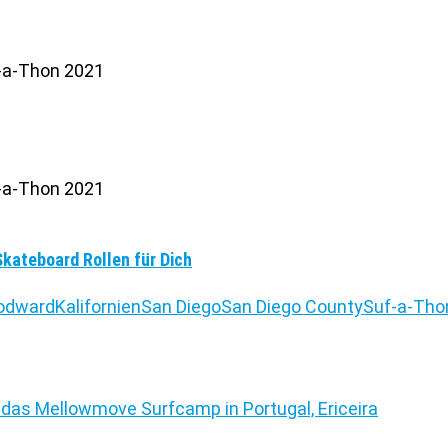
Skateboard Rollen für Dich
odward
Kalifornien
San Diego
San Diego County
Suf-a-Tho