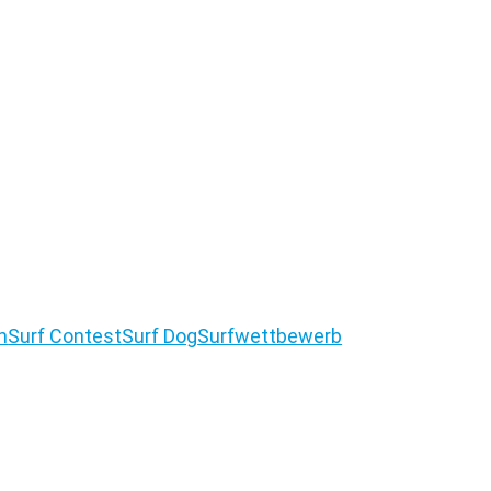
n
Surf Contest
Surf Dog
Surfwettbewerb